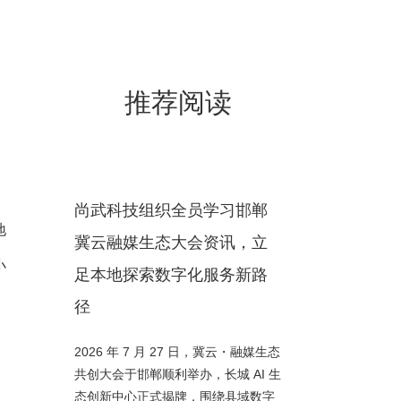
推荐阅读
尚武科技组织全员学习邯郸
地
冀云融媒生态大会资讯，立
小
足本地探索数字化服务新路
径
2026 年 7 月 27 日，冀云・融媒生态
共创大会于邯郸顺利举办，长城 AI 生
态创新中心正式揭牌，围绕县域数字